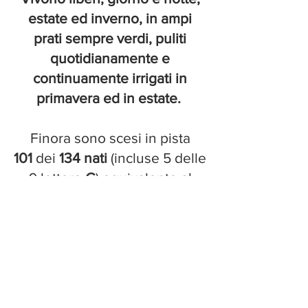
estate ed inverno, in ampi
prati sempre verdi, puliti
quotidianamente e
continuamente irrigati in
primavera ed in estate.
Finora sono scesi in pista
101
dei
134 nati
(incluse 5 delle
9 lettere
G
) equivalente al
75,3
%
Nel 2017
Ringostarr Treb
si è
distinto a livello mondiale
affermandosi in
1.08.2
vincendo l'
Hugo Aberg