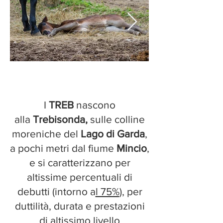
I
TREB
nascono
alla
Trebisonda,
sulle colline
moreniche del
Lago di Garda
,
a pochi metri dal fiume
Mincio
,
e si caratterizzano per
altissime percentuali di
debutti (intorno a
l 75%
), per
duttilità, durata e prestazioni
di altissimo livello